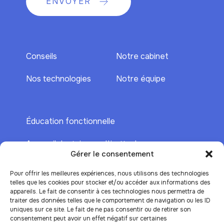
ENVOYER
Conseils
Notre cabinet
Nos technologies
Notre équipe
Éducation fonctionnelle
Appareil dentaire : multi-attaches
Gérer le consentement
Aligneurs transparents
Pour offrir les meilleures expériences, nous utilisons des technologies
telles que les cookies pour stocker et/ou accéder aux informations des
Contention
appareils. Le fait de consentir à ces technologies nous permettra de
traiter des données telles que le comportement de navigation ou les ID
uniques sur ce site. Le fait de ne pas consentir ou de retirer son
Orthodontie à Thonon-les-Bains
consentement peut avoir un effet négatif sur certaines